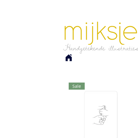
Handgetekende illustratie
Sale