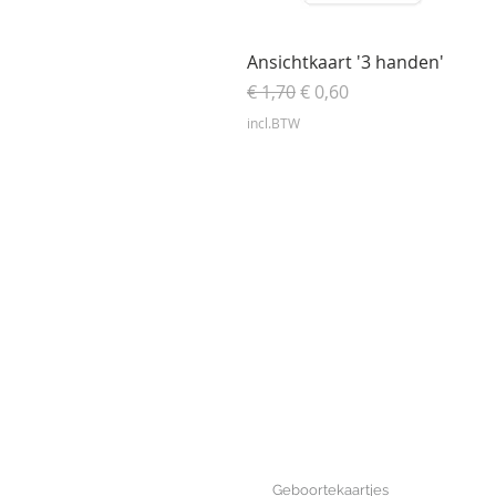
Snel overzicht
Ansichtkaart '3 handen'
Normale prijs
Verkoopprijs
€ 1,70
€ 0,60
incl.BTW
GEBOORTE
Geboortekaartjes