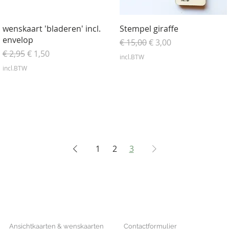
Snel overzicht
Snel overzicht
wenskaart 'bladeren' incl.
Stempel giraffe
envelop
Normale prijs
Verkoopprijs
€ 15,00
€ 3,00
Normale prijs
Verkoopprijs
€ 2,95
€ 1,50
incl.BTW
incl.BTW
1
2
3
SHOP
CONTACT
Ansichtkaarten & wenskaarten
Contactformulier