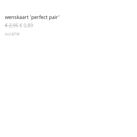
Snel overzicht
wenskaart 'perfect pair'
Normale prijs
Verkoopprijs
€ 2,95
€ 0,89
incl.BTW