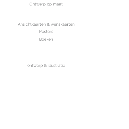
Ontwerp op maat
SHOP
Ansichtkaarten & wenskaarten
Posters
Boeken
WHOLESALE
MIJKSJE
ontwerp & illustratie
Over Mijksje
Verzenden & retour
CONTACT
Contactformulier
www.mijksje.nl
www.mijksje-geboortekaartjes.nl