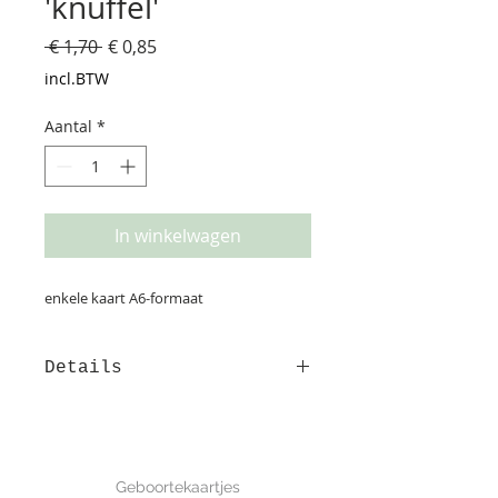
'knuffel'
Normale
Verkoopprijs
 € 1,70 
€ 0,85
prijs
incl.BTW
Aantal
*
In winkelwagen
enkele kaart A6-formaat
Details
Deze kaart is gedrukt op
structuurpapier. Op de achterzijde
is ruimte voor het adres en een
GEBOORTE
leuke boodschap. afmeting: 10*15
Geboortekaartjes