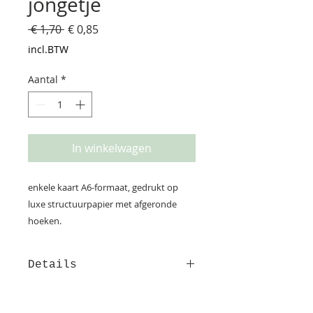
jongetje
Normale
Verkoopprijs
 € 1,70 
€ 0,85
prijs
incl.BTW
Aantal
*
In winkelwagen
enkele kaart A6-formaat, gedrukt op
luxe structuurpapier met afgeronde
hoeken.
Details
Deze kaart is gedrukt op
structuurpapier. Op de achterzijde