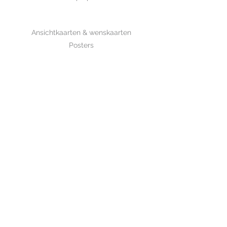
SHOP
Ansichtkaarten & wenskaarten
Posters
Boeken
WHOLESALE
MIJKSJE
ontwerp & illustratie
Over Mijksje
Verzenden & retour
CONTACT
Contactformulier
www.mijksje.nl
www.mijksje-geboortekaartjes.nl
Neem contact op>