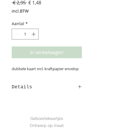
Normale
Verkoopprijs
 € 2,95 
€ 1,48
prijs
incl.BTW
Aantal
*
In winkelwagen
dubbele kaart incl. kraftpapier envelop
Details
Deze kaart is gedrukt op luxe
structuurpapier. Hierdoor komt de
waterverf mooi tot zijn recht!
GEBOORTE
afmeting: 13,5*13,5 cm
Geboortekaartjes
Ontwerp op maat