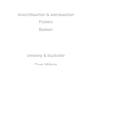
SHOP
Ansichtkaarten & wenskaarten
Posters
Boeken
WHOLESALE
MIJKSJE
ontwerp & illustratie
Over Mijksje
Verzenden & retour
CONTACT
Contactformulier
www.mijksje.nl
www.mijksje-geboortekaartjes.nl
Neem contact op>