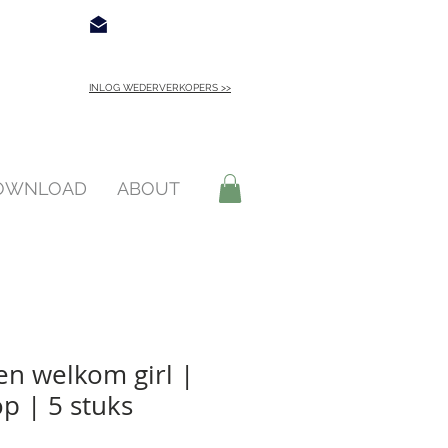
€ 4,95
Contact
INLOG WEDERVERKOPERS >>
INLOGGEN >
DOWNLOAD
ABOUT
n welkom girl |
op | 5 stuks