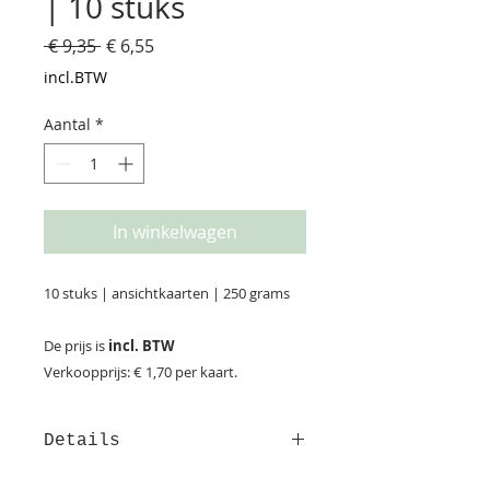
| 10 stuks
Normale
Verkoopprijs
 € 9,35 
€ 6,55
prijs
incl.BTW
Aantal
*
In winkelwagen
10 stuks | ansichtkaarten | 250 grams
De prijs is
incl. BTW
Verkoopprijs: € 1,70 per kaart.
Details
Afmeting: 14,8*10,5 cm Deze kaart