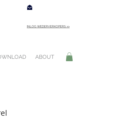
€ 4,95
Contact
INLOG WEDERVERKOPERS >>
INLOGGEN >
DOWNLOAD
ABOUT
el