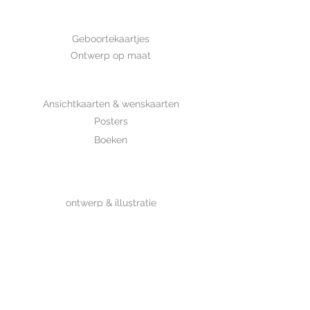
GEBOORTE
Geboortekaartjes
Ontwerp op maat
SHOP
Ansichtkaarten & wenskaarten
Posters
Boeken
WHOLESALE
MIJKSJE
ontwerp & illustratie
Over Mijksje
Verzenden & retour
CONTACT
Contactformulier