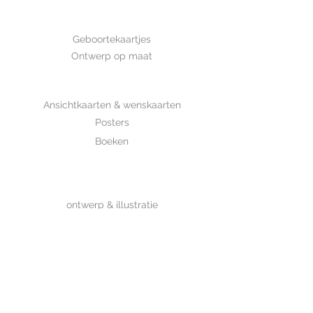
GEBOORTE
Geboortekaartjes
Ontwerp op maat
SHOP
Ansichtkaarten & wenskaarten
Posters
Boeken
WHOLESALE
MIJKSJE
ontwerp & illustratie
Over Mijksje
Verzenden & retour
CONTACT
Contactformulier