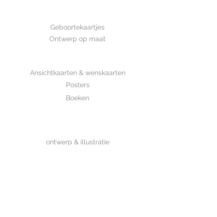
GEBOORTE
Geboortekaartjes
Ontwerp op maat
SHOP
Ansichtkaarten & wenskaarten
Posters
Boeken
WHOLESALE
MIJKSJE
ontwerp & illustratie
Over Mijksje
Verzenden & retour
CONTACT
Contactformulier