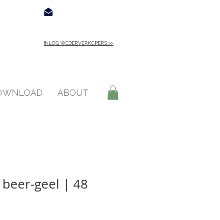
€ 4,95
Contact
INLOG WEDERVERKOPERS >>
INLOGGEN >
DOWNLOAD
ABOUT
r beer-geel | 48