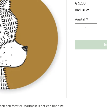
Prijs
€ 9,50
incl.BTW
Aantal
*
I
een een feestje! Daarnaast is het een handige