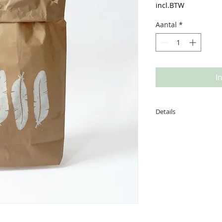
incl.BTW
Aantal
*
I
Details
Deze print is met li
de hand gedrukt op 
print. De paperbag
in te verpakken, ee
zetten, om op te be
heb gebruik gemaak
vriendelijke verf. D
rekening mee dat de
foto omdat het een o