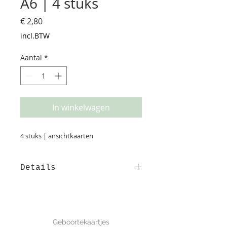
A6 | 4 stuks
Prijs
€ 2,80
incl.BTW
Aantal
*
In winkelwagen
4 stuks | ansichtkaarten
Details
Afmeting: 14,8*10,5 cm Deze kaart
is met de hand getekend en is
gedrukt op luxe structuurpapier.
GEBOORTE
Geboortekaartjes