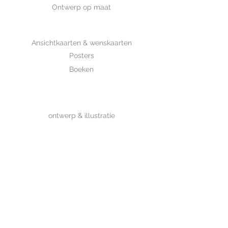
Ontwerp op maat
SHOP
Ansichtkaarten & wenskaarten
Posters
Boeken
WHOLESALE
MIJKSJE
ontwerp & illustratie
Over Mijksje
Verzenden & retour
CONTACT
Contactformulier
www.mijksje.nl
www.mijksje-geboortekaartjes.nl