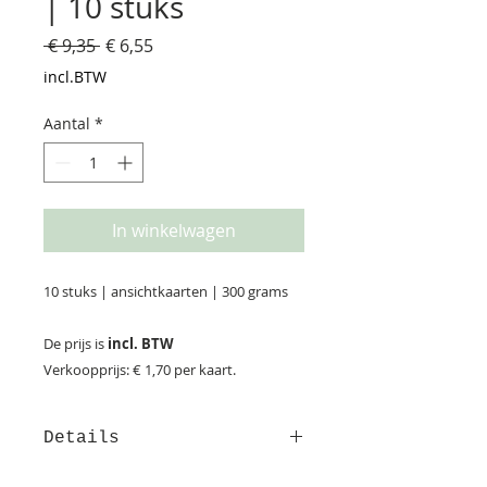
| 10 stuks
Normale
Verkoopprijs
 € 9,35 
€ 6,55
prijs
incl.BTW
Aantal
*
In winkelwagen
10 stuks | ansichtkaarten | 300 grams
De prijs is
incl. BTW
Verkoopprijs: € 1,70 per kaart.
Details
Afmeting: 14,8*10,5 cm Deze kaart