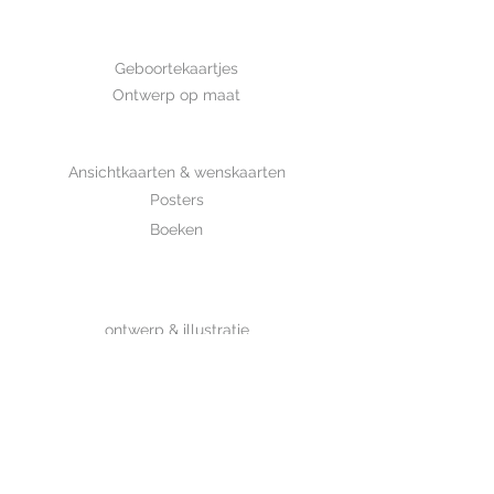
is met de hand getekend en is
gedrukt op luxe structuurpapier.
GEBOORTE
Geboortekaartjes
Ontwerp op maat
SHOP
Ansichtkaarten & wenskaarten
Posters
Boeken
WHOLESALE
MIJKSJE
ontwerp & illustratie
Over Mijksje
Verzenden & retour
CONTACT
Contactformulier