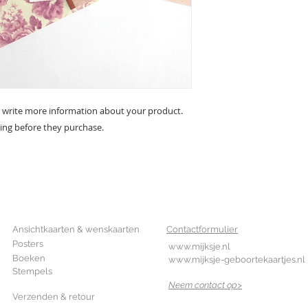
 write more information about your product. 
ting before they purchase.
SHOP
CONTACT
Ansichtkaarten & wenskaarten
Contactformulier
Posters
www.mijksje.nl
Boeken
www.mijksje-geboortekaartjes.nl
Stempels
Neem contact op>
Verzenden & retour