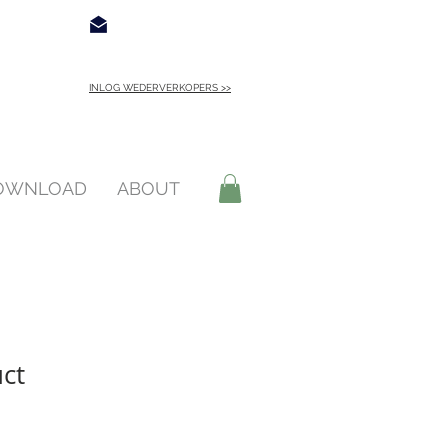
€ 4,95
Contact
INLOG WEDERVERKOPERS >>
INLOGGEN >
DOWNLOAD
ABOUT
uct
koopprijs