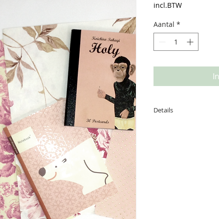
prijs
incl.BTW
Aantal
*
I
Details
I'm a product detail
details about your p
care instructions an