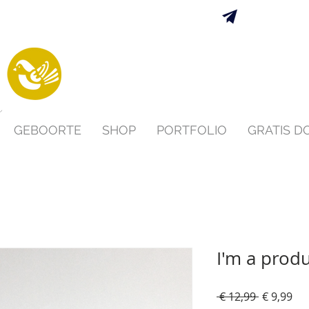
Verzending 
s
GEBOORTE
SHOP
PORTFOLIO
GRATIS 
I'm a prod
Normale
Ver
 € 12,99 
€ 9,99