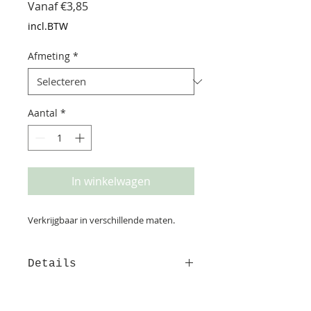
Verkoopprijs
Vanaf
€3,85
incl.BTW
Afmeting
*
Aantal
*
In winkelwagen
Verkrijgbaar in verschillende maten.
Details
De posters A5 -A4-A3 worden
geleverd in cellofaan-hoes. De A2