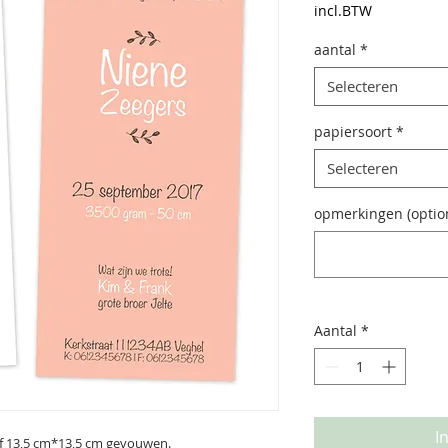
incl.BTW
aantal
*
Selecteren
papiersoort
*
Selecteren
opmerkingen (optio
Aantal
*
I
of 13,5 cm*13,5 cm gevouwen.