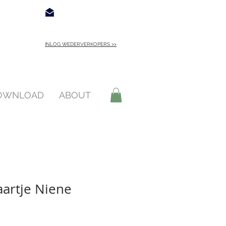
€ 4,95
Contact
INLOG WEDERVERKOPERS >>
INLOGGEN >
DOWNLOAD
ABOUT
artje Niene
opprijs