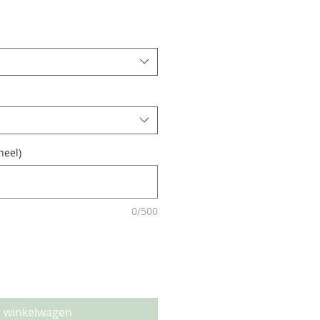
neel)
0/500
n winkelwagen