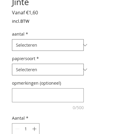
Jinte
Verkoopprijs
Vanaf
€1,60
incl.BTW
aantal
*
papiersoort
*
opmerkingen (optioneel)
0/500
Aantal
*