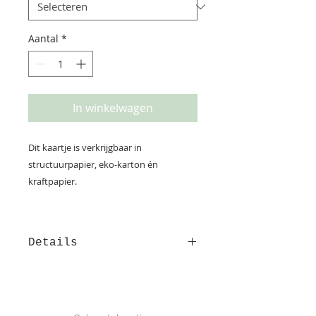
Aantal
*
In winkelwagen
Dit kaartje is verkrijgbaar in
structuurpapier, eko-karton én
kraftpapier.
Details
Het geboortekaartje 'Sterre' is
lekker vrolijk. De visjes zwemmen
in het rond. Heb je de leuke
GEBOORTE
achterkant al gezien? Gedrukt