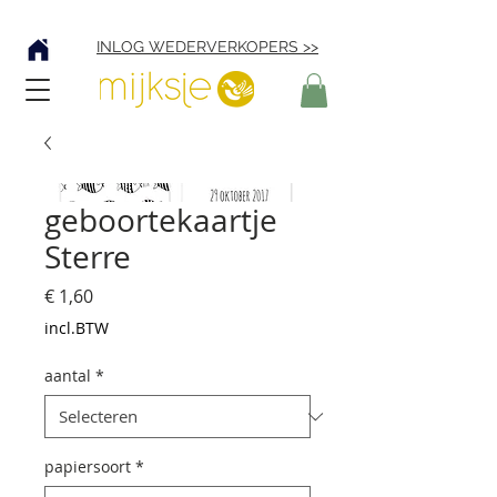
Verzending € 4,95
INLOG WEDERVERKOPERS >>
geboortekaartje
Sterre
Prijs
€ 1,60
incl.BTW
aantal
*
papiersoort
*