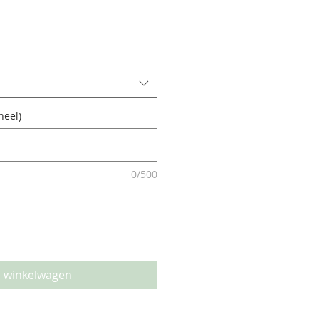
opprijs
neel)
0/500
n winkelwagen