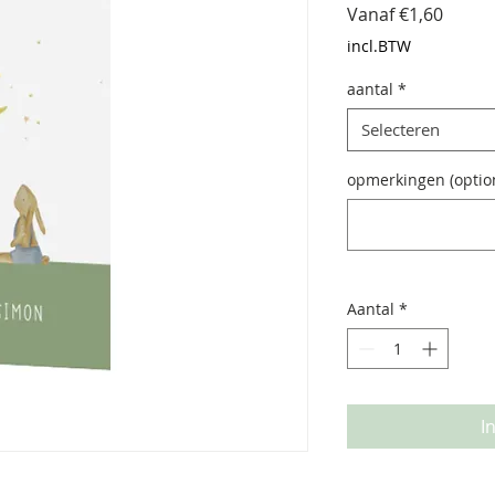
Verko
Vanaf
€1,60
incl.BTW
aantal
*
Selecteren
opmerkingen (optio
Aantal
*
I