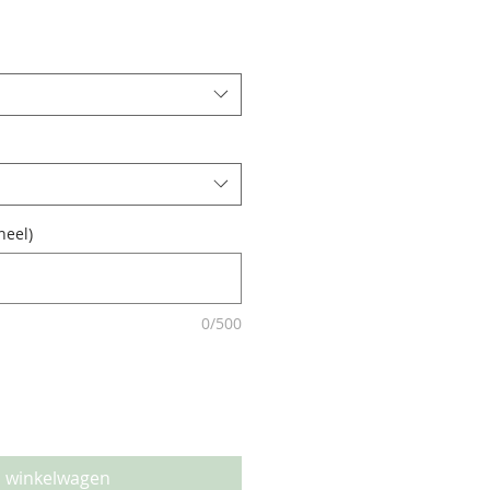
neel)
0/500
n winkelwagen