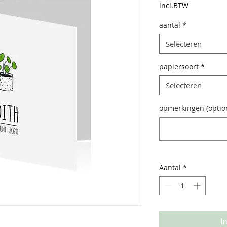
incl.BTW
aantal
*
Selecteren
papiersoort
*
Selecteren
opmerkingen (optio
Aantal
*
I