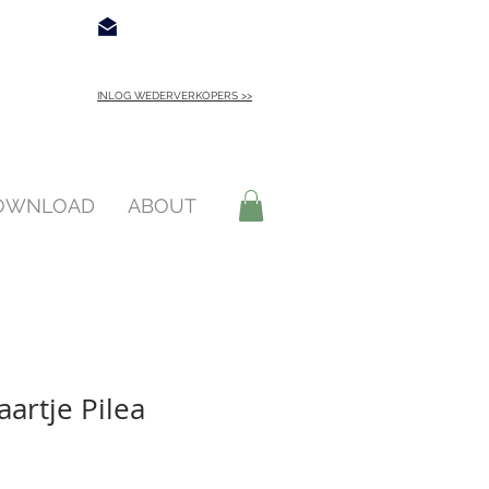
€ 4,95
Contact
INLOG WEDERVERKOPERS >>
INLOGGEN >
DOWNLOAD
ABOUT
artje Pilea
opprijs