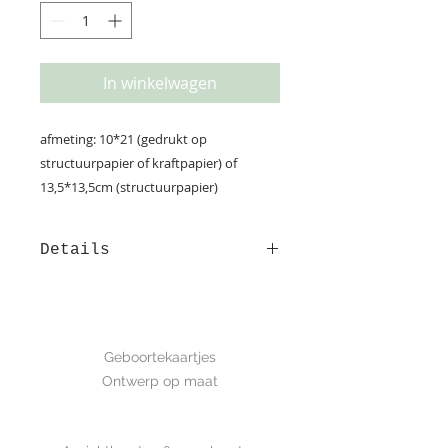
In winkelwagen
afmeting: 10*21 (gedrukt op
structuurpapier of kraftpapier) of
13,5*13,5cm (structuurpapier)
Details
Het kaartje 'Pelle' is super stoer!
Zeker in combinatie met het
kraftpapier. Je kan er natuurlijk ook
GEBOORTE
voor kiezen om dit kaartje op
Geboortekaartjes
structuurpapier te laten drukken.
Ontwerp op maat
Wil je graag een kleine aanpassing
of een ander lettertype? Geen
SHOP
probleem; laat het me even weten