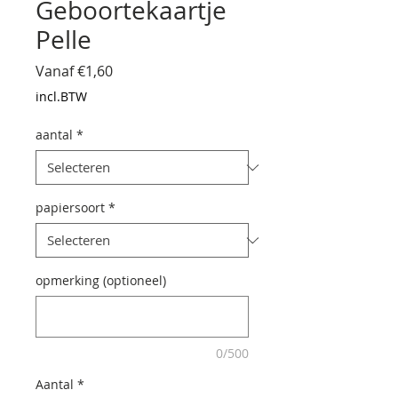
Geboortekaartje
Pelle
Verkoopprijs
Vanaf
€1,60
incl.BTW
aantal
*
papiersoort
*
opmerking (optioneel)
0/500
Aantal
*