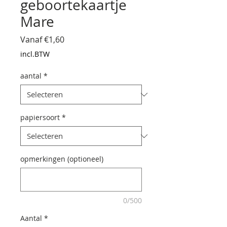
geboortekaartje
Mare
Verkoopprijs
Vanaf
€1,60
incl.BTW
aantal
*
papiersoort
*
opmerkingen (optioneel)
0/500
Aantal
*