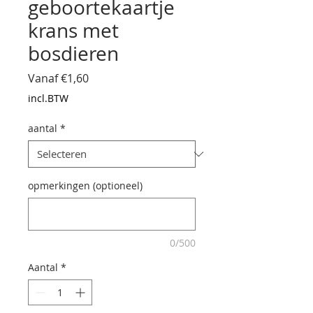
geboortekaartje
krans met
bosdieren
Verkoopprijs
Vanaf
€1,60
incl.BTW
aantal
*
opmerkingen (optioneel)
0/500
Aantal
*