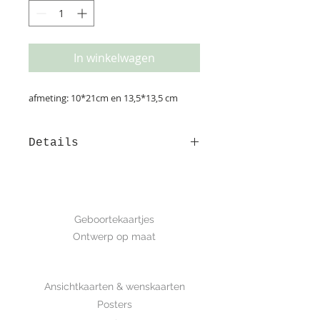
In winkelwagen
afmeting: 10*21cm en 13,5*13,5 cm
Details
Het kaartje 'Finn' is schattig door de
handgetekende illustratie van de
giraffe. Je kunt kiezen voor het
GEBOORTE
stoer kraftpapier, eco-karton of het
Geboortekaartjes
luxe structuurpapier. Wil je graag
Ontwerp op maat
een kleine aanpassing of een ander
lettertype? Geen probleem; laat het
SHOP
me even weten in het 'opmerking-
Ansichtkaarten & wenskaarten
veld'. Prijs is incl. standaard
aanpassingen zoals namen,
Posters
geboortedatum etc. en incl.