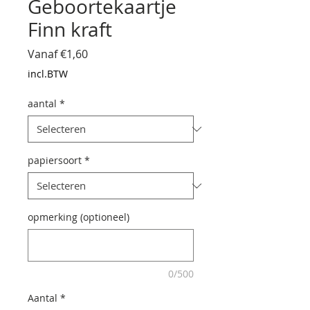
Geboortekaartje
Finn kraft
Verkoopprijs
Vanaf
€1,60
incl.BTW
aantal
*
papiersoort
*
opmerking (optioneel)
0/500
Aantal
*