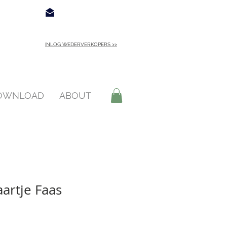
€ 4,95
Contact
INLOG WEDERVERKOPERS >>
INLOGGEN >
DOWNLOAD
ABOUT
artje Faas
opprijs