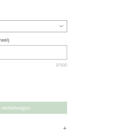
neel)
0/500
n winkelwagen