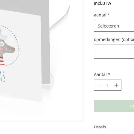
incl.BTW
aantal
*
Selecteren
opmerkingen (optio
Aantal
*
I
Details