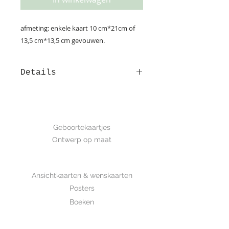
afmeting: enkele kaart 10 cm*21cm of
13,5 cm*13,5 cm gevouwen.
Details
Een prachtig en lief
geboortekaartje met
handgetekende letters. Kleuren
GEBOORTE
kunnen kosteloos worden
Geboortekaartjes
aangepast.. Op het luxe
Ontwerp op maat
structuurpapier komt het mooi tot
zijn recht.
SHOP
Vraag een proefdruk aan voor maar
Ansichtkaarten & wenskaarten
2,50 euro.
Proefdruk bestellen>
Posters
Boeken
Bekijk hier de enveloppen>>
WHOLESALE