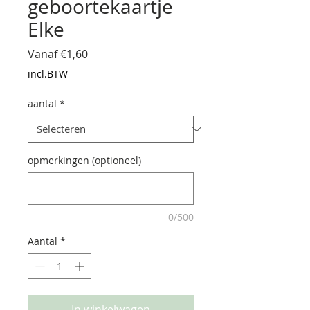
geboortekaartje
Elke
Verkoopprijs
Vanaf
€1,60
incl.BTW
aantal
*
opmerkingen (optioneel)
0/500
Aantal
*
In winkelwagen