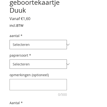
geboortekaartje
Duuk
Verkoopprijs
Vanaf
€1,60
incl.BTW
aantal
*
papiersoort
*
opmerkingen (optioneel)
0/500
Aantal
*