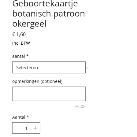
Geboortekaartje
botanisch patroon
okergeel
Prijs
€ 1,60
incl.BTW
aantal
*
opmerkingen (optioneel)
0/500
Aantal
*