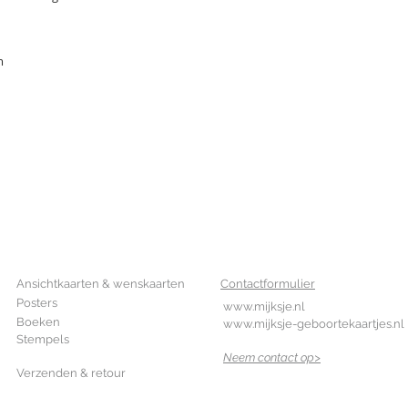
m
SHOP
CONTACT
Ansichtkaarten & wenskaarten
Contactformulier
Posters
www.mijksje.nl
Boeken
www.mijksje-geboortekaartjes.nl
Stempels
Neem contact op>
Verzenden & retour