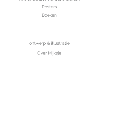
Posters
Boeken
WHOLESALE
MIJKSJE
ontwerp & illustratie
Over Mijksje
Verzenden & retour
CONTACT
Contactformulier
www.mijksje.nl
www.mijksje-geboortekaartjes.nl
Neem contact op>