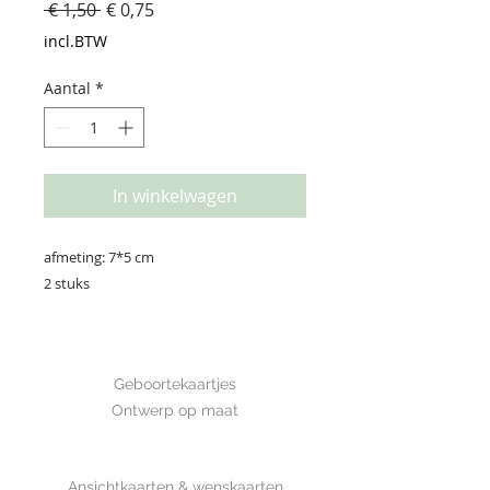
Normale
Verkoopprijs
 € 1,50 
€ 0,75
prijs
incl.BTW
Aantal
*
In winkelwagen
afmeting: 7*5 cm

2 stuks
GEBOORTE
Geboortekaartjes
Ontwerp op maat
SHOP
Ansichtkaarten & wenskaarten