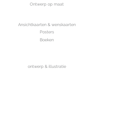
Ontwerp op maat
SHOP
Ansichtkaarten & wenskaarten
Posters
Boeken
WHOLESALE
MIJKSJE
ontwerp & illustratie
Over Mijksje
Verzenden & retour
CONTACT
Contactformulier
www.mijksje.nl
www.mijksje-geboortekaartjes.nl