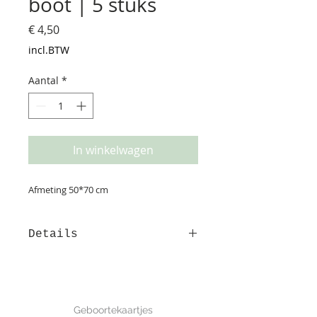
boot | 5 stuks
Prijs
€ 4,50
incl.BTW
Aantal
*
In winkelwagen
Afmeting 50*70 cm
Details
Hou je ook zo van cadeautjes
geven? Het liefst mooi, met veel
aandacht verpakt? Deze print is
GEBOORTE
met de hand getekend.
Geboortekaartjes