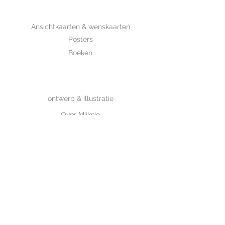
SHOP
Ansichtkaarten & wenskaarten
Posters
Boeken
WHOLESALE
MIJKSJE
ontwerp & illustratie
Over Mijksje
Verzenden & retour
CONTACT
Contactformulier
www.mijksje.nl
www.mijksje-geboortekaartjes.nl
Neem contact op>