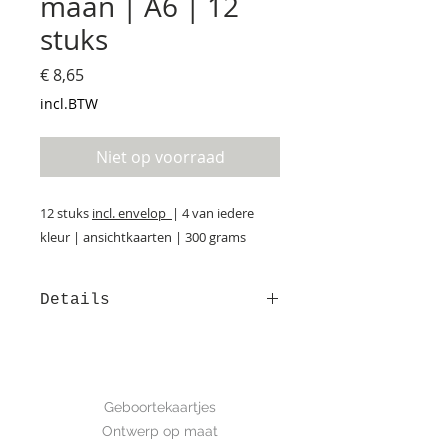
maan | A6 | 12
stuks
Prijs
€ 8,65
incl.BTW
Niet op voorraad
12 stuks
incl. envelop
| 4 van iedere
kleur | ansichtkaarten | 300 grams
Details
Afmeting: 14,8*10,5 cm Deze kaart
is met de hand getekend en is
gedrukt op luxe structuurpapier.
GEBOORTE
Geboortekaartjes
Ontwerp op maat