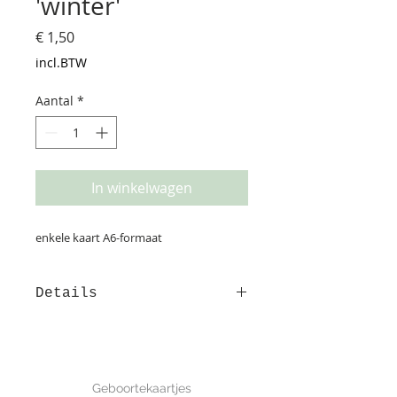
'winter'
Prijs
€ 1,50
incl.BTW
Aantal
*
In winkelwagen
enkele kaart A6-formaat
Details
Deze kaart is gedrukt op
structuurpapier. Op de achterzijde
is ruimte voor het adres en een
GEBOORTE
leuke boodschap. afmeting: 10*15
Geboortekaartjes