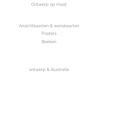
Ontwerp op maat
SHOP
Ansichtkaarten & wenskaarten
Posters
Boeken
WHOLESALE
MIJKSJE
ontwerp & illustratie
Over Mijksje
Verzenden & retour
CONTACT
Contactformulier
www.mijksje.nl
www.mijksje-geboortekaartjes.nl