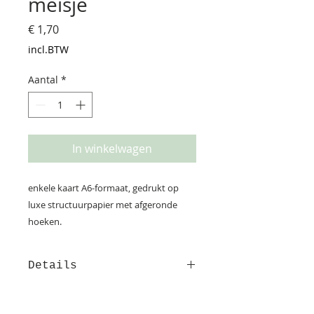
meisje
Prijs
€ 1,70
incl.BTW
Aantal
*
In winkelwagen
enkele kaart A6-formaat, gedrukt op
luxe structuurpapier met afgeronde
hoeken.
Details
Deze kaart is gedrukt op
structuurpapier. Op de achterzijde