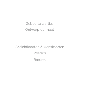
Afmeting: 14,8*10,5 cm Deze kaart
is met de hand getekend en is
gedrukt op luxe structuurpapier.
GEBOORTE
Geboortekaartjes
Ontwerp op maat
SHOP
Ansichtkaarten & wenskaarten
Posters
Boeken
WHOLESALE
MIJKSJE
ontwerp & illustratie
Over Mijksje
Verzenden & retour
CONTACT