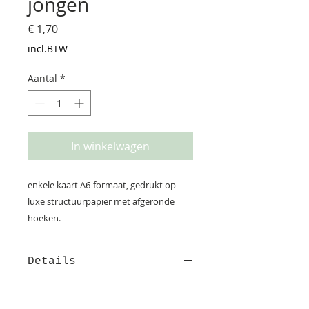
jongen
Prijs
€ 1,70
incl.BTW
Aantal
*
In winkelwagen
enkele kaart A6-formaat, gedrukt op
luxe structuurpapier met afgeronde
hoeken.
Details
Deze kaart is gedrukt op
structuurpapier. Op de achterzijde