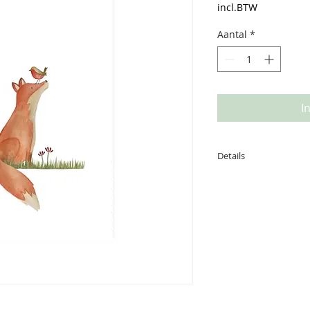
incl.BTW
Aantal
*
I
Details
Deze kaart is gedru
achterzijde is ruim
boodschap. afmetin