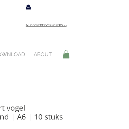
€ 4,95
Contact
INLOG WEDERVERKOPERS >>
INLOGGEN >
DOWNLOAD
ABOUT
rt vogel
d | A6 | 10 stuks