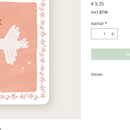
Prijs
€ 9,35
incl.BTW
Aantal
*
I
Details
Afmeting: 14,8*10,5
getekend en is gedr
s