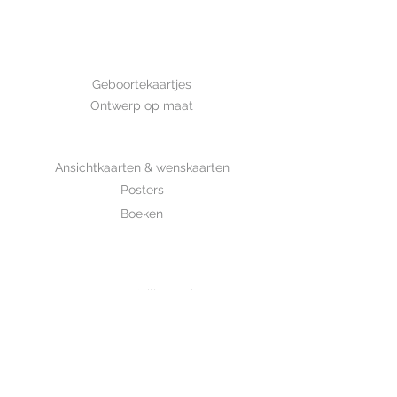
Afmeting: 14,8*10,5 cm Deze kaart
is met de hand getekend en is
gedrukt op luxe structuurpapier.
GEBOORTE
Geboortekaartjes
Ontwerp op maat
SHOP
Ansichtkaarten & wenskaarten
Posters
Boeken
WHOLESALE
MIJKSJE
ontwerp & illustratie
Over Mijksje
Verzenden & retour
CONTACT