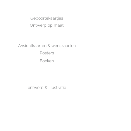
is met de hand getekend en is
gedrukt op luxe structuurpapier.
GEBOORTE
Geboortekaartjes
Ontwerp op maat
SHOP
Ansichtkaarten & wenskaarten
Posters
Boeken
WHOLESALE
MIJKSJE
ontwerp & illustratie
Over Mijksje
Verzenden & retour
CONTACT
Contactformulier