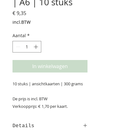
| A6 | 10 stuks
Prijs
€ 9,35
incl.BTW
Aantal
*
In winkelwagen
10 stuks | ansichtkaarten | 300 grams
De prijs is incl. BTW
Verkoopprijs: € 1,70 per kaart.
Details
Afmeting: 14,8*10,5 cm Deze kaart