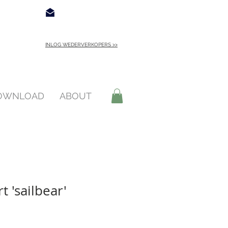
€ 4,95
Contact
INLOG WEDERVERKOPERS >>
INLOGGEN >
DOWNLOAD
ABOUT
t 'sailbear'