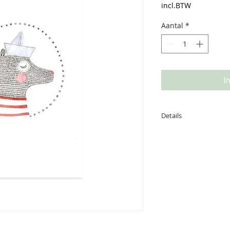
incl.BTW
Aantal
*
I
Details
Deze kaart is gedru
achterzijde is ruim
boodschap. afmetin