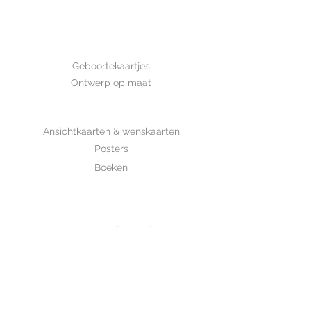
Afmeting: 14,8*10,5 cm Deze kaart
is met de hand getekend en is
gedrukt op luxe structuurpapier.
GEBOORTE
Geboortekaartjes
Ontwerp op maat
SHOP
Ansichtkaarten & wenskaarten
Posters
Boeken
WHOLESALE
MIJKSJE
ontwerp & illustratie
Over Mijksje
Verzenden & retour
CONTACT