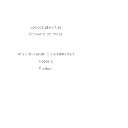
Afmeting: 14,8*10,5 cm Deze kaart
is met de hand getekend en is
gedrukt op luxe structuurpapier.
GEBOORTE
Geboortekaartjes
Ontwerp op maat
SHOP
Ansichtkaarten & wenskaarten
Posters
Boeken
WHOLESALE
MIJKSJE
ontwerp & illustratie
Over Mijksje
Verzenden & retour
CONTACT