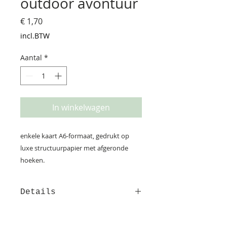
outdoor avontuur
Prijs
€ 1,70
incl.BTW
Aantal
*
In winkelwagen
enkele kaart A6-formaat, gedrukt op
luxe structuurpapier met afgeronde
hoeken.
Details
Deze kaart is gedrukt op
structuurpapier. Op de achterzijde