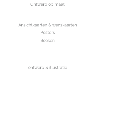
Ontwerp op maat
SHOP
Ansichtkaarten & wenskaarten
Posters
Boeken
WHOLESALE
MIJKSJE
ontwerp & illustratie
Over Mijksje
Verzenden & retour
CONTACT
Contactformulier
www.mijksje.nl
www.mijksje-geboortekaartjes.nl