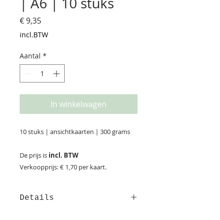
| A6 | 10 stuks
Prijs
€ 9,35
incl.BTW
Aantal
*
In winkelwagen
10 stuks | ansichtkaarten | 300 grams
De prijs is
incl. BTW
Verkoopprijs: € 1,70 per kaart.
Details
Afmeting: 14,8*10,5 cm Deze kaart