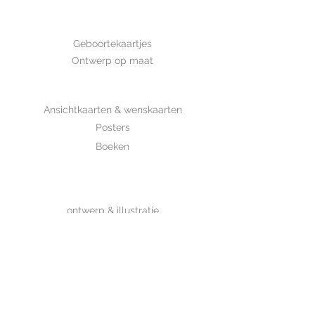
is met de hand getekend en is
gedrukt op luxe structuurpapier.
GEBOORTE
Geboortekaartjes
Ontwerp op maat
SHOP
Ansichtkaarten & wenskaarten
Posters
Boeken
WHOLESALE
MIJKSJE
ontwerp & illustratie
Over Mijksje
Verzenden & retour
CONTACT
Contactformulier