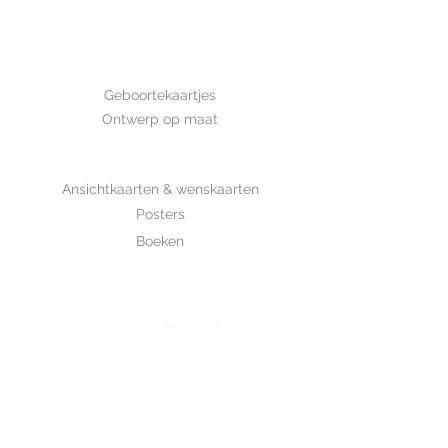
Afmeting: 14,8*10,5 cm Deze kaart
is met de hand getekend en is
gedrukt op luxe structuurpapier.
GEBOORTE
Geboortekaartjes
Ontwerp op maat
SHOP
Ansichtkaarten & wenskaarten
Posters
Boeken
WHOLESALE
MIJKSJE
ontwerp & illustratie
Over Mijksje
Verzenden & retour
CONTACT