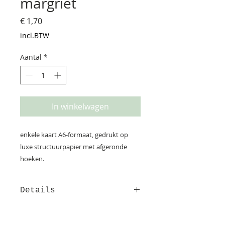
margriet
Prijs
€ 1,70
incl.BTW
Aantal
*
In winkelwagen
enkele kaart A6-formaat, gedrukt op
luxe structuurpapier met afgeronde
hoeken.
Details
Deze kaart is gedrukt op
structuurpapier. Op de achterzijde